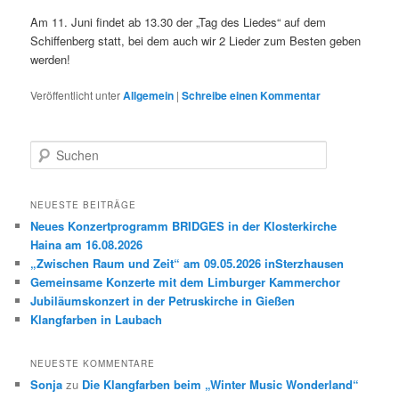
Am 11. Juni findet ab 13.30 der „Tag des Liedes“ auf dem
Schiffenberg statt, bei dem auch wir 2 Lieder zum Besten geben
werden!
Veröffentlicht unter
Allgemein
|
Schreibe einen Kommentar
S
u
c
h
NEUESTE BEITRÄGE
e
Neues Konzertprogramm BRIDGES in der Klosterkirche
n
Haina am 16.08.2026
„Zwischen Raum und Zeit“ am 09.05.2026 inSterzhausen
Gemeinsame Konzerte mit dem Limburger Kammerchor
Jubiläumskonzert in der Petruskirche in Gießen
Klangfarben in Laubach
NEUESTE KOMMENTARE
Sonja
zu
Die Klangfarben beim „Winter Music Wonderland“